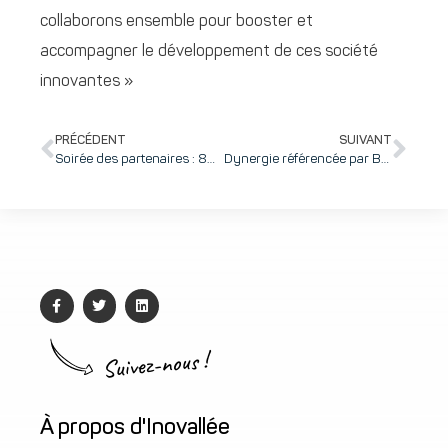
collaborons ensemble pour booster et
accompagner le développement de ces société
innovantes »
PRÉCÉDENT
SUIVANT
Soirée des partenaires : 80 partenaires réunis au Tarmac M pour un vol en 8 escales dans l’innovation made-in Tarmac et la signature d’un nouveau partenariat avec Dynergie !
Dynergie référencée par BPI sur les « diagnostics axes d’innovation » pour aider les PME à faire de l’innovation un levier de compétitivité et de transformation
Suivez-nous !
À propos d'Inovallée