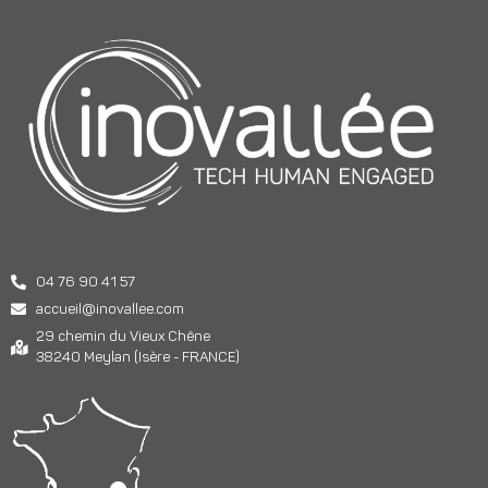
04 76 90 41 57
accueil@inovallee.com
29 chemin du Vieux Chêne
38240 Meylan (Isère - FRANCE)