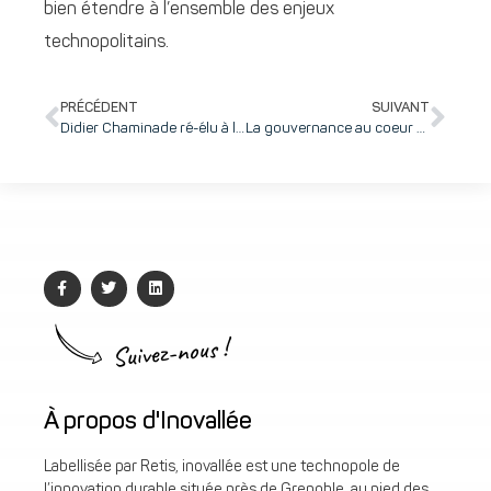
bien étendre à l’ensemble des enjeux
technopolitains.
PRÉCÉDENT
SUIVANT
Didier Chaminade ré-élu à la Présidence d’inovallée et Claire Chanterelle nommée Directrice Générale : la nouvelle gouvernance de la technopole
La gouvernance au coeur de la croissance : 7 convictions sur lesquelles s’appuyer !
Suivez-nous !
À propos d'Inovallée
Labellisée par Retis, inovallée est une technopole de
l’innovation durable située près de Grenoble, au pied des