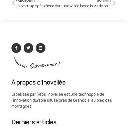
PRÉCÉDENT
SUIVANT
La start-up spécialisée dans le domaine de la nanomédecine pour la radiothérapie des cancers, NH TherAguix, réalise une levée de fonds de 13 millions d’euros
Inovallée lance la V1 de son appli myino dans le cadre d’une expérimentation technologique internationale Europe Japon unique (BigClouT) copilotée par Grenoble Alpes Métropole et le CEA
Suivez-nous !
À propos d'Inovallée
Labellisée par Retis, inovallée est une technopole de
l’innovation durable située près de Grenoble, au pied des
montagnes.
Derniers articles