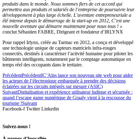
produits dans le monde. Nous sommes fiers de cet accord qui
permettra aux produits et salariés de l’entreprise de poursuivre leur
développement à plus large échelle. L’aventure entrepreneuriale a
été intense depuis le démarrage de la start-up en 2012, C’est une
nouvelle aventure qui démarre maintenant pour nous tous ! »
conclut Sébastien FABRE, Dirigeant et fondateur d’IRLYNX
Pour rappel Irlynx, créée au Tarmac en 2012, a conçu et développé
une technologie unique de capteurs matriciels infra-rouges
connectés, destinés à caractériser l’activité humaine pour piloter les
bâtiments intelligents, notamment par le comptage automatique en
temps réel des occupants dans le tertiaire.
Précédent
Précédent
IC’Alps lance son nouveau site web pour aider
les acteurs de l’électronique embarquée à prendre des décisions
éclairées sur les circuits intégrés sur mesure (ASIC)
Suivant
Digitalisation et expérience utilisateur ludique et sécurisée :
quand l’escape game numérique de Graaly vient à la rescousse du
tourisme !
Suivant
Facebook-f
Twitter
Linkedin
Suivez-nous !
À propos d'Inovallée