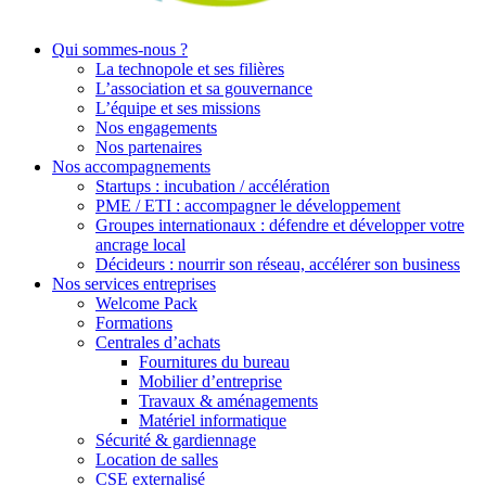
Qui sommes-nous ?
La technopole et ses filières
L’association et sa gouvernance
L’équipe et ses missions
Nos engagements
Nos partenaires
Nos accompagnements
Startups : incubation / accélération
PME / ETI : accompagner le développement
Groupes internationaux : défendre et développer votre
ancrage local
Décideurs : nourrir son réseau, accélérer son business
Nos services entreprises
Welcome Pack
Formations
Centrales d’achats
Fournitures du bureau
Mobilier d’entreprise
Travaux & aménagements
Matériel informatique
Sécurité & gardiennage
Location de salles
CSE externalisé