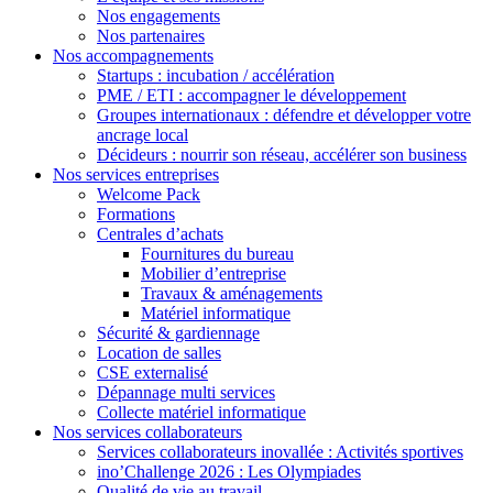
Nos engagements
Nos partenaires
Nos accompagnements
Startups : incubation / accélération
PME / ETI : accompagner le développement
Groupes internationaux : défendre et développer votre
ancrage local
Décideurs : nourrir son réseau, accélérer son business
Nos services entreprises
Welcome Pack
Formations
Centrales d’achats
Fournitures du bureau
Mobilier d’entreprise
Travaux & aménagements
Matériel informatique
Sécurité & gardiennage
Location de salles
CSE externalisé
Dépannage multi services
Collecte matériel informatique
Nos services collaborateurs
Services collaborateurs inovallée : Activités sportives
ino’Challenge 2026 : Les Olympiades
Qualité de vie au travail