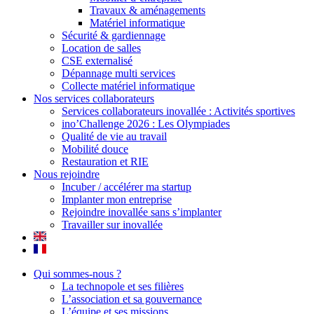
Travaux & aménagements
Matériel informatique
Sécurité & gardiennage
Location de salles
CSE externalisé
Dépannage multi services
Collecte matériel informatique
Nos services collaborateurs
Services collaborateurs inovallée : Activités sportives
ino’Challenge 2026 : Les Olympiades
Qualité de vie au travail
Mobilité douce
Restauration et RIE
Nous rejoindre
Incuber / accélérer ma startup
Implanter mon entreprise
Rejoindre inovallée sans s’implanter
Travailler sur inovallée
Qui sommes-nous ?
La technopole et ses filières
L’association et sa gouvernance
L’équipe et ses missions