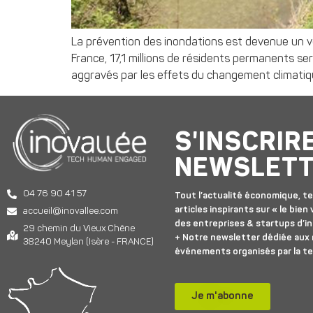
La prévention des inondations est devenue un véri
France, 17,1 millions de résidents permanents 
aggravés par les effets du changement climatique
S'INSCRIR
NEWSLET
04 76 90 41 57
Tout l’actualité économique, te
articles inspirants sur « le bien v
accueil@inovallee.com
des entreprises & startups d’in
29 chemin du Vieux Chêne
+ Notre newsletter dédiée aux
38240 Meylan (Isère - FRANCE)
événements organisés par la t
Je m'abonne