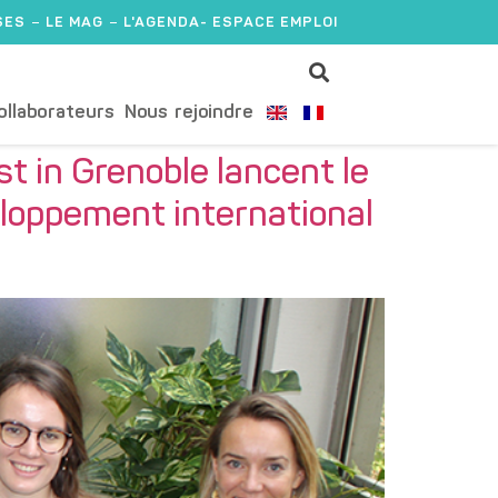
SES
LE MAG
L'AGENDA
- ESPACE EMPLOI
ollaborateurs
Nous rejoindre
st in Grenoble lancent le
veloppement international