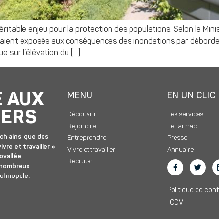
table enjeu pour la protection des populations. Selon le Minist
seraient exposés aux conséquences des inondations par débord
 sur l’élévation du […]
E AUX
MENU
EN UN CLIC
TERS
Découvrir
Les services
Rejoindre
Le Tarmac
ch ainsi que des
Entreprendre
Presse
ivre et travailler »
Vivre et travailler
Annuaire
ovallée.
Recruter
 nombreux
echnopole.
Politique de conf
CGV