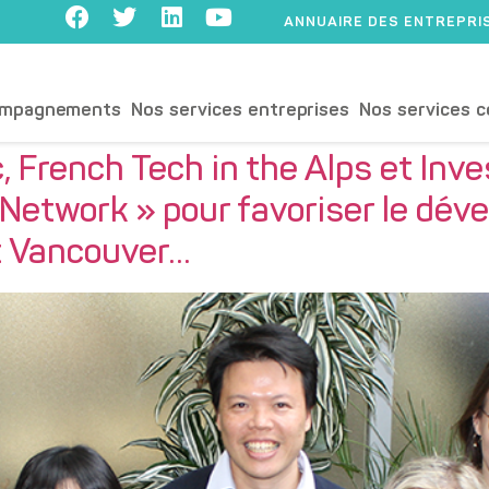
ANNUAIRE DES ENTREPRI
ompagnements
Nos services entreprises
Nos services c
, French Tech in the Alps et Inve
l Network » pour favoriser le dé
t Vancouver…