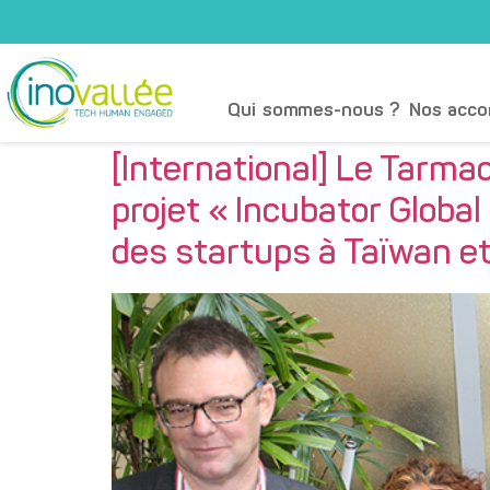
Qui sommes-nous ?
Nos acc
[International] Le Tarmac
projet « Incubator Globa
des startups à Taïwan e