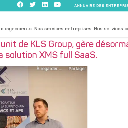
ANNUAIRE DES ENTREPRI
ompagnements
Nos services entreprises
Nos services c
unit de KLS Group, gère désormai
a solution XMS full SaaS.