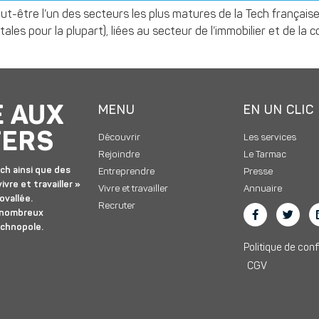
ut-être l’un des secteurs les plus matures de la Tech français
ales pour la plupart), liées au secteur de l’immobilier et de la 
E AUX
MENU
EN UN CLIC
TERS
Découvrir
Les services
Rejoindre
Le Tarmac
ch ainsi que des
Entreprendre
Presse
ivre et travailler »
Vivre et travailler
Annuaire
ovallée.
Recruter
 nombreux
echnopole.
Politique de conf
CGV