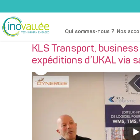
Qui sommes-nous ?
Nos acc
KLS Transport, business 
expéditions d’UKAL via s