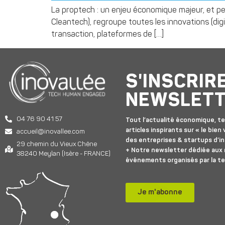
La proptech : un enjeu économique majeur, et pe
Cleantech), regroupe toutes les innovations (digit
transaction, plateformes de […]
S'INSCRIR
NEWSLET
04 76 90 41 57
Tout l’actualité économique, te
articles inspirants sur « le bien v
accueil@inovallee.com
des entreprises & startups d’in
29 chemin du Vieux Chêne
+ Notre newsletter dédiée aux
38240 Meylan (Isère - FRANCE)
événements organisés par la t
Je m'abonne