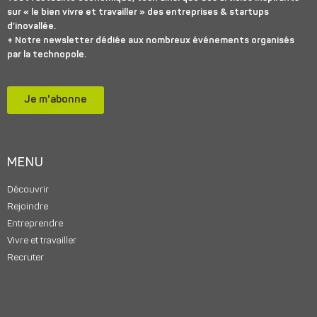
sur « le bien vivre et travailler » des entreprises & startups
d’inovallée.
+ Notre newsletter dédiée aux nombreux événements organisés
par la technopole.
Je m'abonne
MENU
Découvrir
Rejoindre
Entreprendre
Vivre et travailler
Recruter