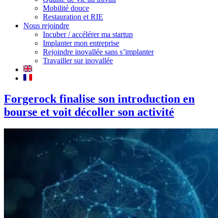
Mobilité douce
Restauration et RIE
Nous rejoindre
Incuber / accélérer ma startup
Implanter mon entreprise
Rejoindre inovallée sans s’implanter
Travailler sur inovallée
Forgerock finalise son introduction en
bourse et voit décoller son activité