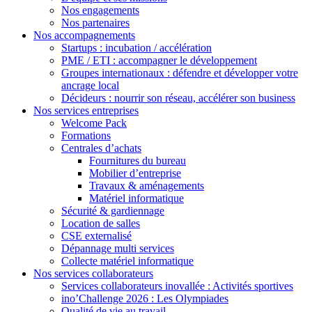
Nos engagements
Nos partenaires
Nos accompagnements
Startups : incubation / accélération
PME / ETI : accompagner le développement
Groupes internationaux : défendre et développer votre
ancrage local
Décideurs : nourrir son réseau, accélérer son business
Nos services entreprises
Welcome Pack
Formations
Centrales d’achats
Fournitures du bureau
Mobilier d’entreprise
Travaux & aménagements
Matériel informatique
Sécurité & gardiennage
Location de salles
CSE externalisé
Dépannage multi services
Collecte matériel informatique
Nos services collaborateurs
Services collaborateurs inovallée : Activités sportives
ino’Challenge 2026 : Les Olympiades
Qualité de vie au travail