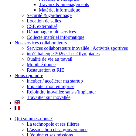
Travaux & aménagements
Matériel informatique
Sécurité & gardiennage
Location de salles
CSE externalisé
Dépannage multi services
Collecte matériel informatique
Nos services collaborateurs
Services collaborateurs inovallée : Activités sportives
ino’Challenge 2026 : Les Olympiades
Qualité de vie au travail
Mobilité douce
Restauration et RIE
Nous rejoindre
Incuber / accélérer ma startup
Implanter mon entreprise
Rejoindre inovallée sans s’implanter
Travailler sur inovallée
Qui sommes-nous ?
La technopole et ses filières
L’association et sa gouvernance
L’équipe et ses missions