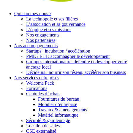
Qui sommes-nous ?
La technopole et ses filières
L’association et sa gouvernance
L’équipe et ses missions
Nos engagements
Nos partenaires
Nos accompagnements
Startups : incubation / accélération
PME / ETI : accompagner le développement
Groupes internationaux : défendre et développer votre
ancrage local
Décideurs : nourrir son réseau, accélérer son business
Nos services entreprises
Welcome Pack
Formations
Centrales d’achats
Fournitures du bureau
Mobilier d’entreprise
Travaux & aménagements
Matériel informatique
Sécurité & gardiennage
Location de salles
CSE externalisé