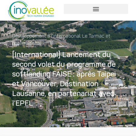
Nos services entreprises
Nos services collaborateurs
Développement à l'international
,
Le Tarmac et
l'international
[International] Lancement du
second volet du programme de
softlanding FAISE : après Taipei
et Vancouver, Destination
Lausanne, en partenariat avec
l’EPFL