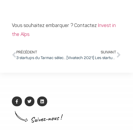
Vous souhaitez embarquer ? Contactez
Invest in
the Alps
PRÉCÉDENT
SUIVANT
3 startups du Tarmac sélectionnées par HPE pour son programme d’accélération : Emoface, Aengie et Neovision
[Vivatech 2021] Les startups du Tarmac et les entreprises innovantes d’inovallée en force !
Suivez-nous !