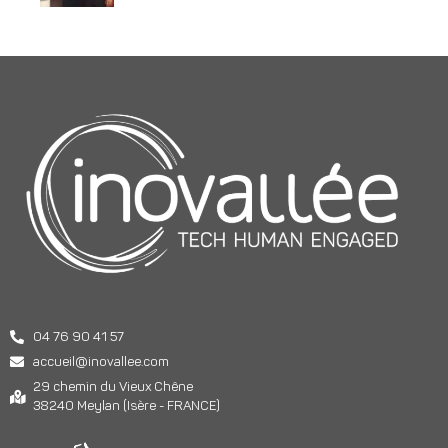
04 76 90 41 57
accueil@inovallee.com
29 chemin du Vieux Chêne
38240 Meylan (Isère - FRANCE)